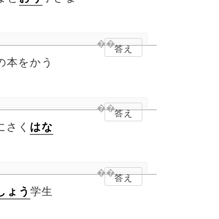
答え
の本をかう
答え
にさく
はな
答え
学生
しょう