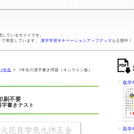
開しているサイトです。
まで用意しています。
漢字学習モチベーションアップグッズ
も公開中！
1年生
1年生の漢字書き問題（オンライン版）
低学
印刷不要
漢字書きテスト
高学