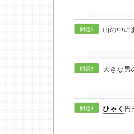
山の中に
問題2
大きな男
問題3
円
ひゃく
問題4