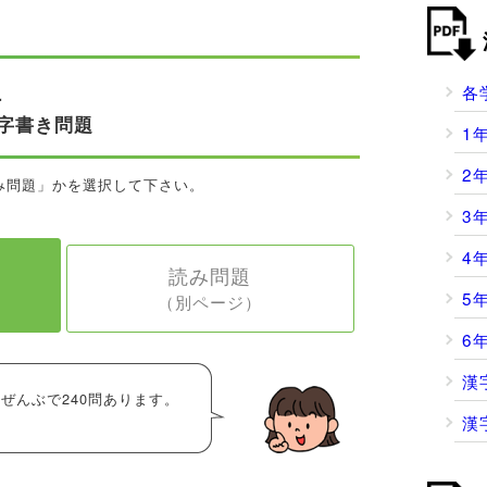
各
け
字書き問題
1
2
み問題」かを選択して下さい。
3
4
読み問題
5
（別ページ）
6
漢
ぜんぶで240問あります。
漢