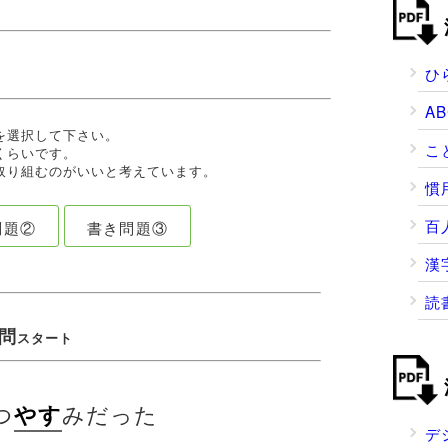
ひ
A
を選択して下さい。
こ
くらいです。
り組むのがいいと考えています。
慣
百
問題②
書き問題③
漢
読
問
スタート
つ
みだった
やす
デ