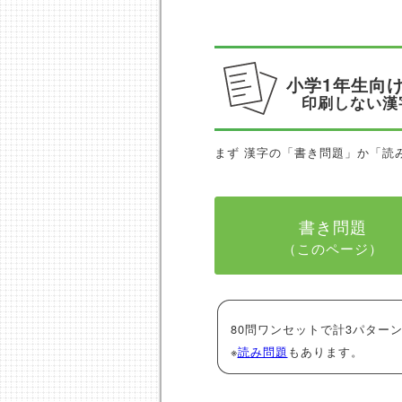
小学1年生向
印刷しない漢
まず 漢字の「書き問題」か「読
書き問題
（このページ）
80問ワンセットで計3パターン
※
読み問題
もあります。