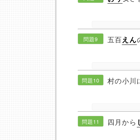
五百
えん
問題9
村の小川
問題10
四月から
問題11