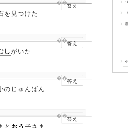
1
答え
石を見つけた
答え
がいた
むし
答え
小のじゅんばん
答え
まと
子さま
おう