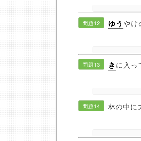
やけ
ゆう
問題12
に入っ
き
問題13
林の中に
問題14