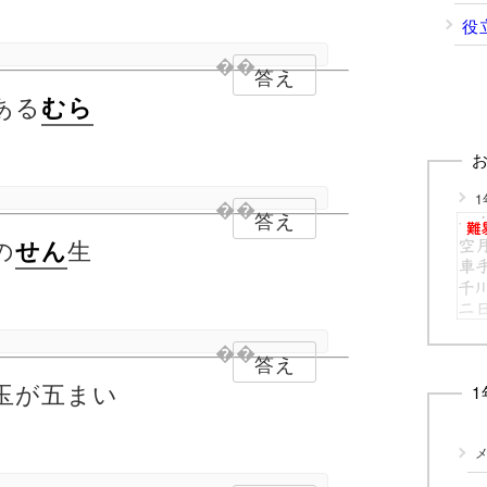
役
答え
ある
むら
1
答え
の
生
せん
答え
玉が五まい