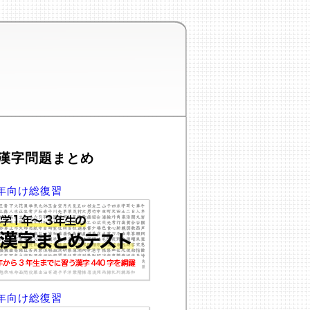
漢字問題まとめ
年向け総復習
年向け総復習