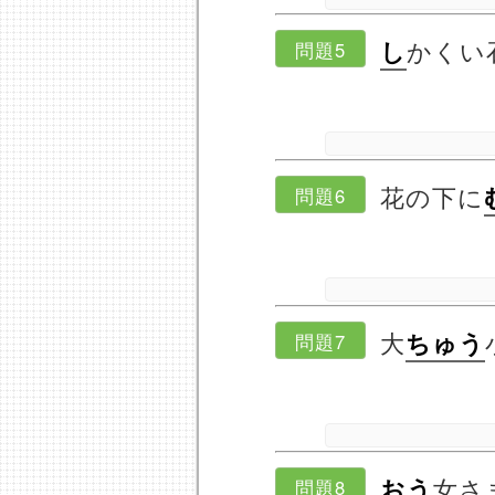
かくい
し
問題5
花の下に
問題6
大
ちゅう
問題7
女さ
おう
問題8