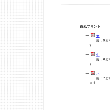
白紙プリント
大
縦：5ます
す
中
縦：6ます
す
小
縦：7ます
ます