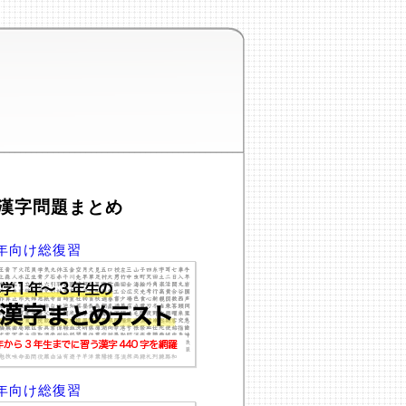
漢字問題まとめ
年向け総復習
年向け総復習