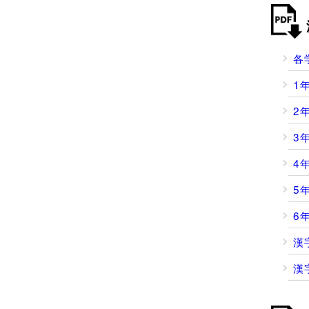
各
1
2
3
4
5
6
漢
漢