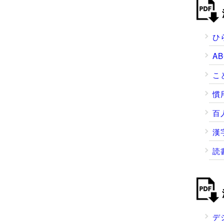
ひ
A
こ
慣
百
漢
読
デ