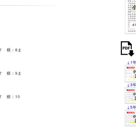
 横：8ま
↓1
 横：9ま
↓3
 横：10
↓5